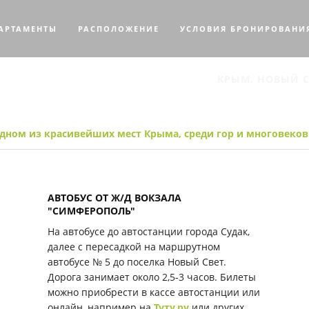
АРТАМЕНТЫ
РАСПОЛОЖЕНИЕ
УСЛОВИЯ БРОНИРОВАНИ
КРЫМ, НОВЫЙ С
ПАРТАМЕНТЫ SNUG HOU
одном из красивейших мест Крыма, среди гор и многовек
АВТОБУС ОТ Ж/Д ВОКЗАЛА
"СИМФЕРОПОЛЬ"
На автобусе до автостанции города Судак,
далее с пересадкой на маршрутном
автобусе № 5 до поселка Новый Свет.
Дорога занимает около 2,5-3 часов. Билеты
можно приобрести в кассе автостанции или
онлайн, например на
Туту.ру
или других