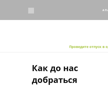
АП
А
Проведите отпуск в 
Как до нас
добраться