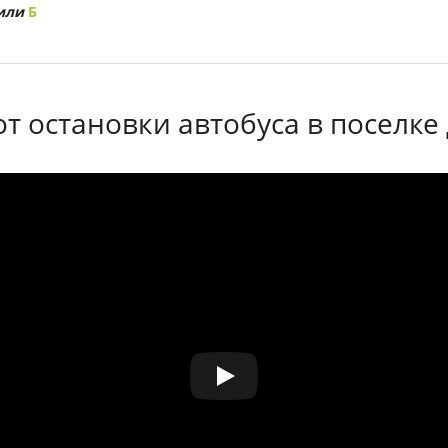
или
Б
от остановки автобуса в поселке 